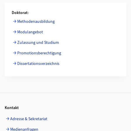
Weiterführende Informationen
Doktorat:
Methodenausbildung
Modulangebot
Zulassung und Studium
Promotionsberechtigung
Dissertationsverzeichnis
Footer
Kontakt
Adresse & Sekretariat
Medienanfragen